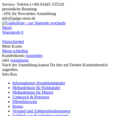
Service- Telefon (+49) 03443 335520
persönliche Beratung
-10% für Newsletter-Anmeldung
info@galgo-store.de
Menü
Warenkorb
0
Wunschzettel
Mein Konto
Menü schließen
Kundenkonto
Anmelden
oder
registrieren
Nach der Anmeldung kannst Du hier auf Deinen Kundenbereich
zugreifen.
Info-Box
Informationen Hundehalsbänder
Meßanleitung für Halsbänder
Meßanleitung für Mäntel
Umtausch & Retouren
Pflegehinweise
Bonus
Versand und Zahlungsbedingungen
Echtheit von Kundenbewertungen