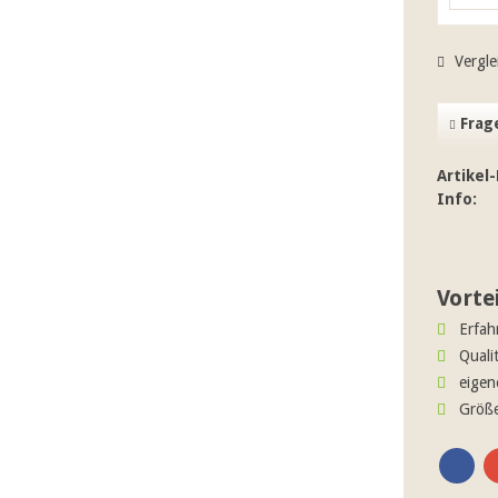
Vergle
Frage
Artikel-
Info:
Vorte
Erfah
Quali
eigen
Größe