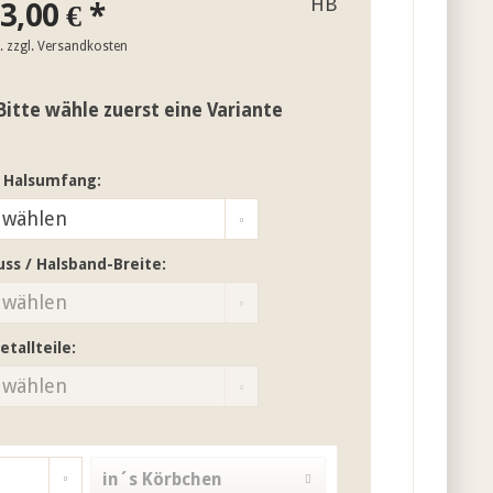
3,00 € *
t.
zzgl. Versandkosten
Bitte wähle zuerst eine Variante
 Halsumfang:
uss / Halsband-Breite:
etallteile:
in´s Körbchen