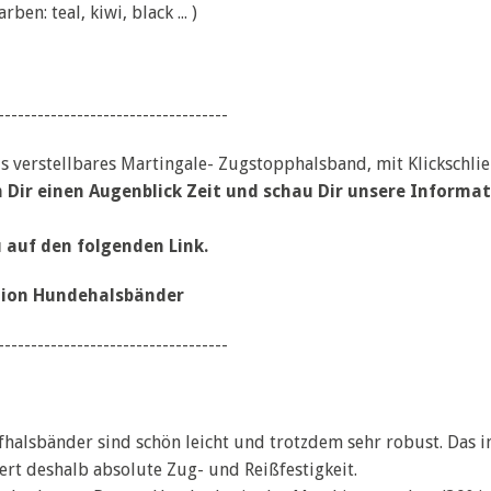
ben: teal, kiwi, black ... )
-----------------------------------
als verstellbares Martingale- Zugstopphalsband, mit Klickschli
 Dir einen Augenblick Zeit und schau Dir unsere Inform
u auf den folgenden Link.
ion Hundehalsbänder
-----------------------------------
fhalsbänder sind schön leicht und trotzdem sehr robust. Das 
ert deshalb absolute Zug- und Reißfestigkeit.