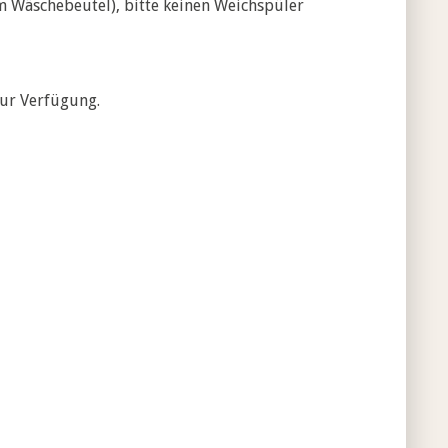
m Wäschebeutel), bitte keinen Weichspüler
zur Verfügung.