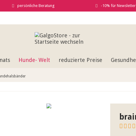
persönliche Beratung
-10% für Newslette
nats
Hunde- Welt
reduzierte Preise
Gesundhei
undehalsbänder
brai