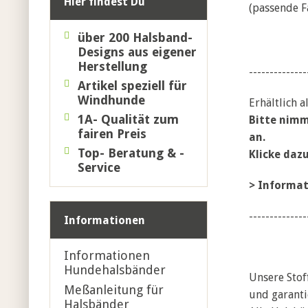
Hier findest Du
(passende Far
über 200 Halsband-
Designs
aus eigener
Herstellung
--------------
Artikel speziell für
Windhunde
Erhältlich 
1A- Qualität zum
Bitte nimm
fairen Preis
an.
Top- Beratung & -
Klicke daz
Service
>
Informat
--------------
Informationen
Informationen
Hundehalsbänder
Unsere Stof
Meßanleitung für
und garanti
Halsbänder