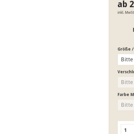
ab 2
inkl. MwS
Größe /
Verschl
Farbe M