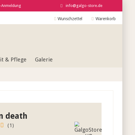
r-Anmeldung
info@galgo-store.de
Wunschzettel
Warenkorb
t & Pflege
Galerie
n death
(
1
)