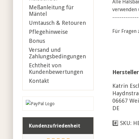
Alle Halsbä
Meßanleitung für
verwenden u
Mäntel
--------------
Umtausch & Retouren
Für Fragen 
Pflegehinweise
Bonus
Versand und
Zahlungsbedingungen
Echtheit von
Kundenbewertungen
Hersteller
Kontakt
Katrin Esc
Haydnstra
06667 Wei
DE
#️⃣ SKU: 
Kundenzufriedenheit