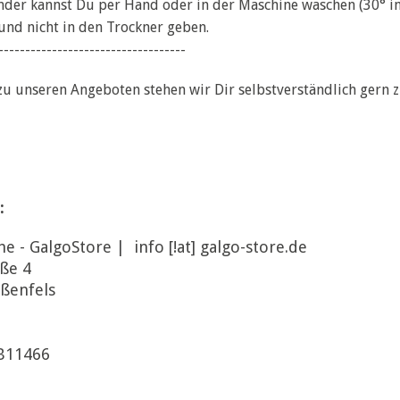
nder kannst Du per Hand oder in der Maschine waschen (30° i
nd nicht in den Trockner geben.
-----------------------------------
zu unseren Angeboten stehen wir Dir selbstverständlich gern 
:
he - GalgoStore | info [!at] galgo-store.de
ße 4
ßenfels
HB11466