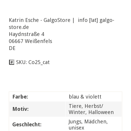
Katrin Esche - GalgoStore | info [!at] galgo-
store.de
Haydnstraße 4
06667 Weißenfels
DE
#️⃣ SKU: Co25_cat
Farbe:
blau & violett
Tiere, Herbst/
Motiv:
Winter, Halloween
Jungs, Mädchen,
Geschlecht:
unisex