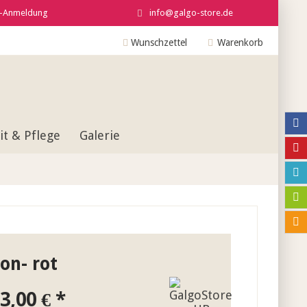
r-Anmeldung
info@galgo-store.de
Wunschzettel
Warenkorb
t & Pflege
Galerie
on- rot
3,00 € *