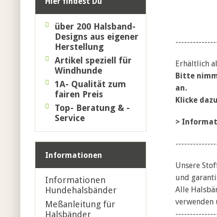
Hier findest Du
über 200 Halsband-
Designs
aus eigener
--------------
Herstellung
Artikel speziell für
Erhältlich 
Windhunde
Bitte nimm
1A- Qualität zum
an.
fairen Preis
Klicke daz
Top- Beratung & -
Service
>
Informat
--------------
Informationen
Unsere Stof
und garanti
Informationen
Hundehalsbänder
Alle Halsbä
verwenden u
Meßanleitung für
Halsbänder
--------------