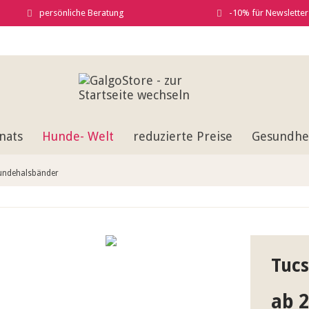
persönliche Beratung
-10% für Newslette
nats
Hunde- Welt
reduzierte Preise
Gesundhei
undehalsbänder
Tucs
ab 2