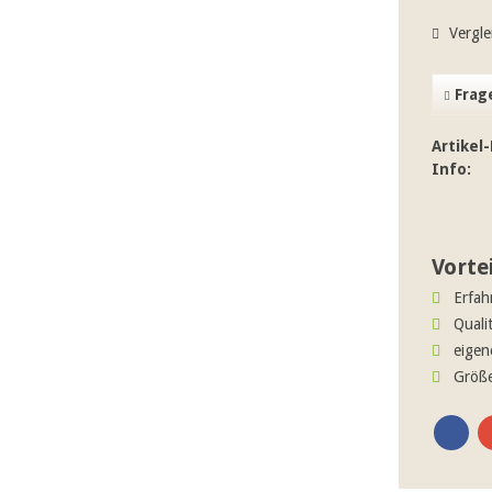
Vergle
Frage
Artikel-
Info:
Vorte
Erfah
Quali
eigen
Größe