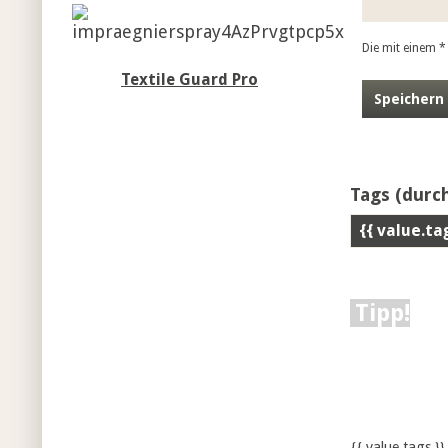
Die mit einem * 
Textile Guard Pro
Speichern
Tags
(durch
{{ value.ta
Tipp!
{{ value.tags }}