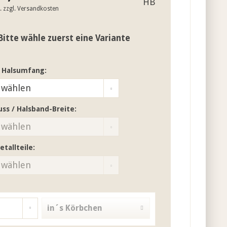
t.
zzgl. Versandkosten
Bitte wähle zuerst eine Variante
 Halsumfang:
uss / Halsband-Breite:
etallteile:
in´s Körbchen