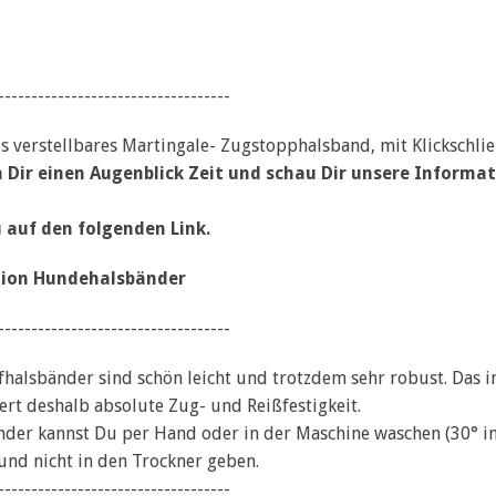
-----------------------------------
als verstellbares Martingale- Zugstopphalsband, mit Klickschli
 Dir einen Augenblick Zeit und schau Dir unsere Inform
u auf den folgenden Link.
ion Hundehalsbänder
-----------------------------------
fhalsbänder sind schön leicht und trotzdem sehr robust. Das 
ert deshalb absolute Zug- und Reißfestigkeit.
nder kannst Du per Hand oder in der Maschine waschen (30° i
nd nicht in den Trockner geben.
-----------------------------------