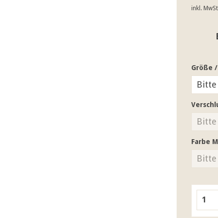
inkl. MwS
Größe /
Verschl
Farbe M