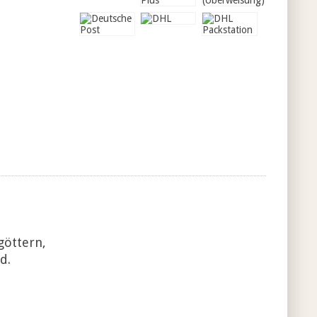
göttern,
d.