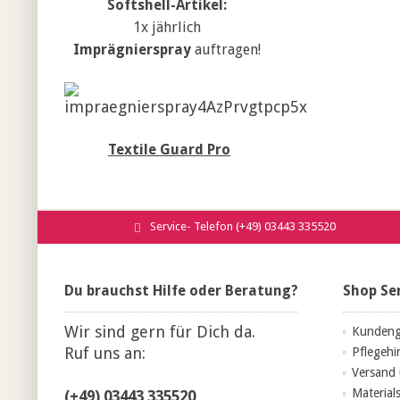
Softshell-Artikel:
1x jährlich
Imprägnierspray
auftragen!
Textile Guard Pro
Service- Telefon (+49) 03443 335520
Du brauchst Hilfe oder Beratung?
Shop Se
Wir sind gern für Dich da.
Kundeng
Ruf uns an:
Pflegehi
Versand
Material
(+49) 03443 335520