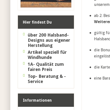
unsere
ab 2. Bes
Weitere
Hier findest Du
gültig f
über 200 Halsband-
Halsband
Designs
aus eigener
Herstellung
die Bonu
Artikel speziell für
eingelös
Windhunde
1A- Qualität zum
die Karte
fairen Preis
Top- Beratung & -
eine Bar
Service
Informationen