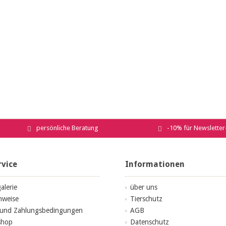
persönliche Beratung
-10% für Newslette
rvice
Informationen
alerie
über uns
nweise
Tierschutz
 und Zahlungsbedingungen
AGB
shop
Datenschutz