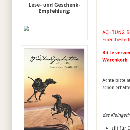
Lese- und Geschenk-
Empfehlung:
ACHTUNG: Bon
Einzelbestell
Bitte verwe
Warenkorb. 
Achte bitte a
schon erhalte
das Kleingedr
gilt für