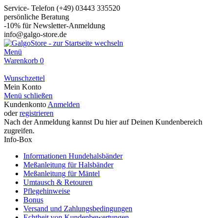
Service- Telefon (+49) 03443 335520
persönliche Beratung
-10% für Newsletter-Anmeldung
info@galgo-store.de
Menü
Warenkorb
0
Wunschzettel
Mein Konto
Menü schließen
Kundenkonto
Anmelden
oder
registrieren
Nach der Anmeldung kannst Du hier auf Deinen Kundenbereich
zugreifen.
Info-Box
Informationen Hundehalsbänder
Meßanleitung für Halsbänder
Meßanleitung für Mäntel
Umtausch & Retouren
Pflegehinweise
Bonus
Versand und Zahlungsbedingungen
Echtheit von Kundenbewertungen