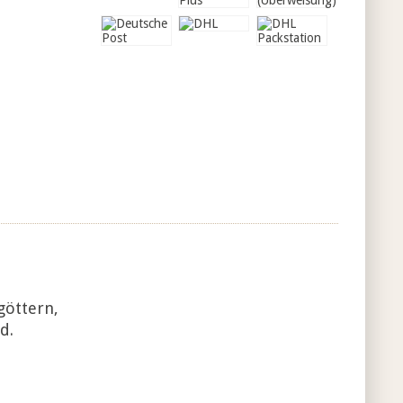
göttern,
d.