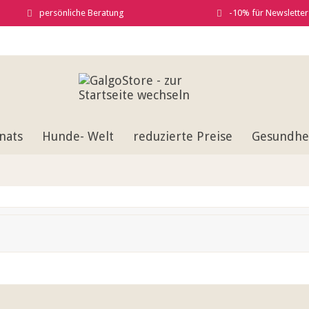
persönliche Beratung
-10% für Newslette
nats
Hunde- Welt
reduzierte Preise
Gesundhei