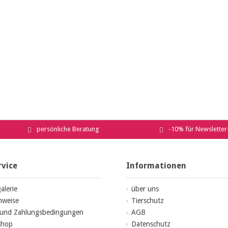
persönliche Beratung
-10% für Newslette
rvice
Informationen
alerie
über uns
nweise
Tierschutz
 und Zahlungsbedingungen
AGB
shop
Datenschutz