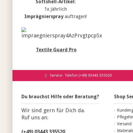
Softshell-Artikel:
1x jährlich
Imprägnierspray
auftragen!
Textile Guard Pro
Service- Telefon (+49) 03443 335520
Du brauchst Hilfe oder Beratung?
Shop Se
Wir sind gern für Dich da.
Kundeng
Ruf uns an:
Pflegehi
Versand
Material
(+49) 03443 335520