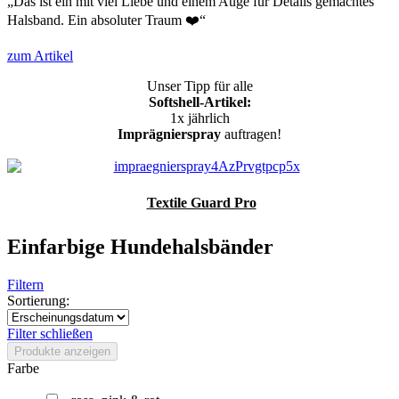
„Das ist ein mit viel Liebe und einem Auge für Details gemachtes
Halsband. Ein absoluter Traum ❤️“
zum Artikel
Unser Tipp für alle
Softshell-Artikel:
1x jährlich
Imprägnierspray
auftragen!
Textile Guard Pro
Einfarbige Hundehalsbänder
Filtern
Sortierung:
Filter schließen
Produkte anzeigen
Farbe