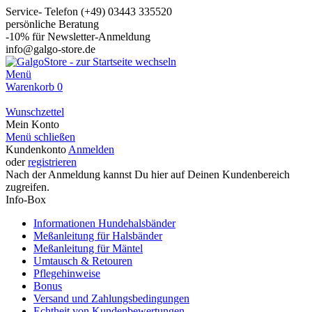
Service- Telefon (+49) 03443 335520
persönliche Beratung
-10% für Newsletter-Anmeldung
info@galgo-store.de
Menü
Warenkorb
0
Wunschzettel
Mein Konto
Menü schließen
Kundenkonto
Anmelden
oder
registrieren
Nach der Anmeldung kannst Du hier auf Deinen Kundenbereich
zugreifen.
Info-Box
Informationen Hundehalsbänder
Meßanleitung für Halsbänder
Meßanleitung für Mäntel
Umtausch & Retouren
Pflegehinweise
Bonus
Versand und Zahlungsbedingungen
Echtheit von Kundenbewertungen