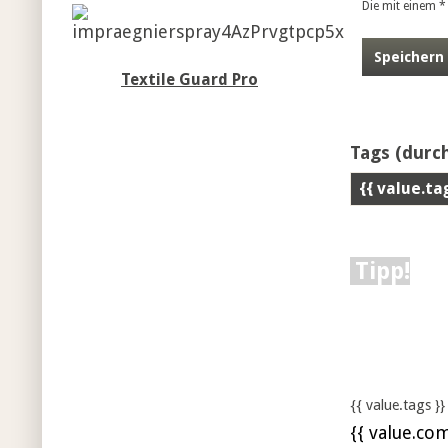
Die mit einem * 
Speichern
Textile Guard Pro
Tags
(durch
{{ value.ta
Tipp!
{{ value.tags }}
{{ value.co