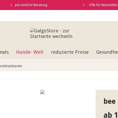
persönliche Beratung
-10% für Newslette
nats
Hunde- Welt
reduzierte Preise
Gesundhei
undehalsbänder
bee 
ab 1