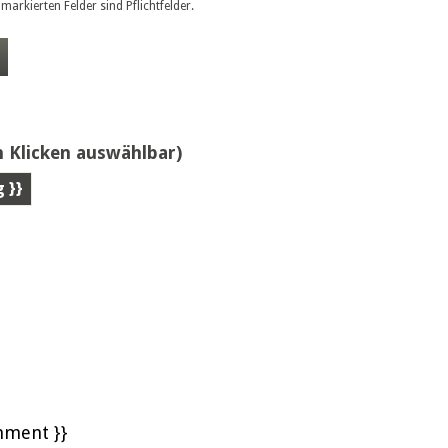
markierten Felder sind Pflichtfelder.
 Klicken auswählbar)
g }}
mment }}