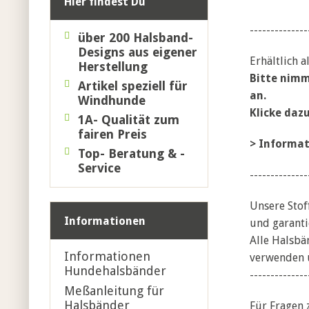
Hier findest Du
--------------
über 200 Halsband-
Designs
aus eigener
Erhältlich 
Herstellung
Bitte nimm
Artikel speziell für
an.
Windhunde
Klicke daz
1A- Qualität zum
fairen Preis
>
Informat
Top- Beratung & -
Service
--------------
Unsere Stof
Informationen
und garanti
Alle Halsbä
Informationen
verwenden u
Hundehalsbänder
--------------
Meßanleitung für
Halsbänder
Für Fragen 