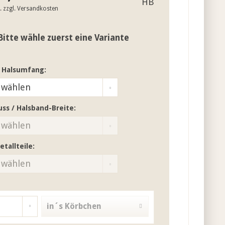
t.
zzgl. Versandkosten
Bitte wähle zuerst eine Variante
 Halsumfang:
uss / Halsband-Breite:
etallteile:
in´s Körbchen