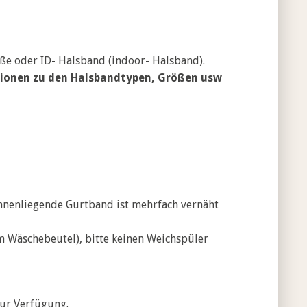
eße oder ID- Halsband (indoor- Halsband).
ationen zu den Halsbandtypen, Größen usw
innenliegende Gurtband ist mehrfach vernäht
m Wäschebeutel), bitte keinen Weichspüler
zur Verfügung.