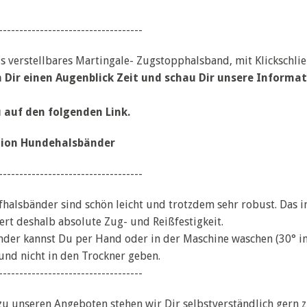
-----------------------------------
als verstellbares Martingale- Zugstopphalsband, mit Klickschli
 Dir einen Augenblick Zeit und schau Dir unsere Inform
u auf den folgenden Link.
ion Hundehalsbänder
-----------------------------------
fhalsbänder sind schön leicht und trotzdem sehr robust. Das 
ert deshalb absolute Zug- und Reißfestigkeit.
nder kannst Du per Hand oder in der Maschine waschen (30° i
nd nicht in den Trockner geben.
-----------------------------------
zu unseren Angeboten stehen wir Dir selbstverständlich gern 