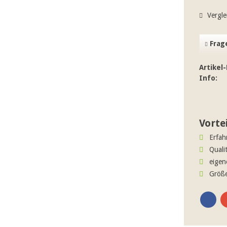
Vergle
Frage
Artikel-
Info:
Vorte
Erfah
Quali
eigen
Größe