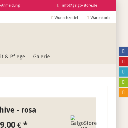
r-Anmeldung
info@galgo-store.de
Wunschzettel
Warenkorb
t & Pflege
Galerie
hive - rosa
9,00 € *