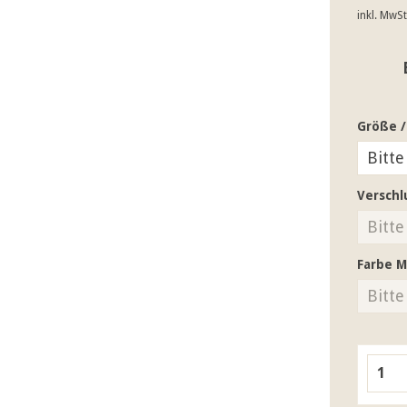
inkl. MwS
Größe /
Verschl
Farbe M